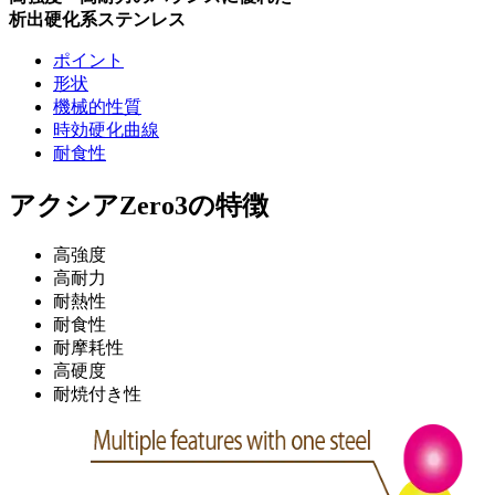
析出硬化系ステンレス
ポイント
形状
機械的性質
時効硬化曲線
耐食性
アクシアZero3の特徴
高強度
高耐力
耐熱性
耐食性
耐摩耗性
高硬度
耐焼付き性