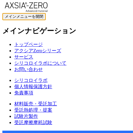
メインメニューを開閉
メインナビゲーション
トップページ
アクシアZeroシリーズ
サービス
シリコロイラボについて
お問い合わせ
シリコロイラボ
個人情報保護方針
免責事項
材料販売・受託加工
受託熱処理・提案
試験片製作
受託摩擦摩耗試験